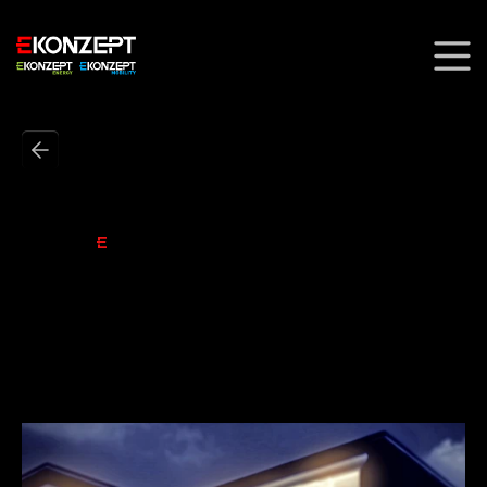
LICHT.
STROM.
KOMMUNIKATION
Gebäude-
automatisierung