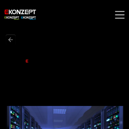
LICHT.
STROM.
KOMMUNIKATION
Passive
EDV-
&
Netzwerktechnik