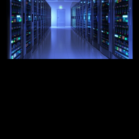
Stabile Netzwerke als Fundament.
Eine leistungsfähige IT-Infrastruktur beginnt mit einer 
professionell geplanten passiven Netzwerktechnik. Wir 
realisieren strukturierte Verkabelungssysteme für 
Daten-, Sprach- und Kommunikationsnetze – 
zuverlässig, normkonform und skalierbar. 
Unsere Lösungen bilden die stabile Basis für moderne 
Arbeitsplätze, Serverlandschaften und digitale 