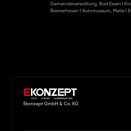
Gemeindeverwaltung, Bad Essen I Kirch
Bremerhaven I Automuseum, Melle I E
LICHT     STROM      KOMMUNIKATION
Ekonzept GmbH & Co. KG