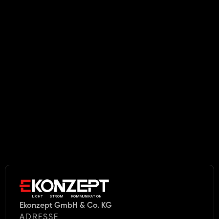
vollständigen Bewerbungsunterlagen unter Angabe des 
frühestmöglichen Eintrittstermins und Deiner 
Gehaltsvorstellung per E-Mail an unser 
Karrierepostfach zu schicken (
karriere@ekonzept.com
).
Jetzt bewerben
LICHT     STROM      KOMMUNIKATION
Ekonzept GmbH & Co. KG
ADRESSE