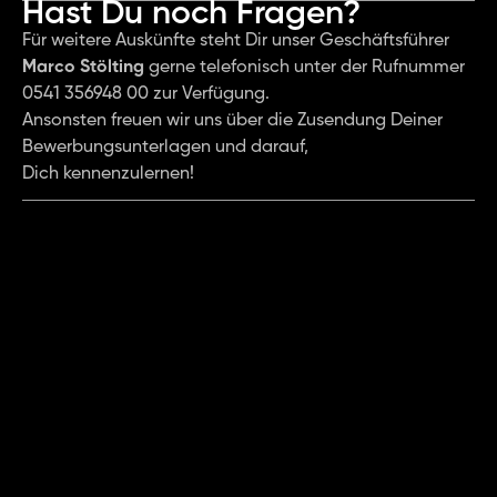
Hast Du noch Fragen?
Für weitere Auskünfte steht Dir unser Geschäftsführer
Marco Stölting
 gerne telefonisch unter der Rufnummer 
0541 356948 00 zur Verfügung. 
Ansonsten freuen wir uns über die Zusendung Deiner 
Bewerbungsunterlagen und darauf, 
Dich kennenzulernen!
Du möchtet 
mit uns 
durchstarten?
Dann freuen wir uns über die Zusendung 
Deiner Bewerbungsunterlagen. Du hast die Möglichkeit 
eine 
Schnellbewerbung
 zu platzieren oder uns Deine 